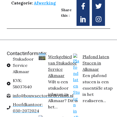
Categorie:
Afwerking
Share
this :
Contactinformatie:
Werkgebied
Plafond laten
Stukadoor
van Stukadoor
Stucen in
Service
Service
Alkmaar
Alkmaar
Alkmaar
Een plafond
KVK:
Wilt u een
stucen is een
58037640
stukadoor
essentiële stap
inhuren in
in het
info@bouwsectornederland.nl
Alkmaar? Dit is
realiseren...
Hoofdkantoor:
het...
030-2072024