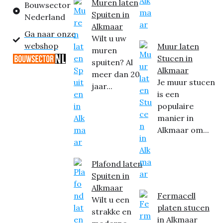
Muren laten
Bouwsector
Spuiten in
Nederland
Alkmaar
Ga naar onze
Wilt u uw
webshop
Muur laten
muren
Stucen in
spuiten? Al
Alkmaar
meer dan 20
Je muur stucen
jaar...
is een
populaire
manier in
Alkmaar om...
Plafond laten
Spuiten in
Alkmaar
Fermacell
Wilt u een
platen stucen
strakke en
in Alkmaar