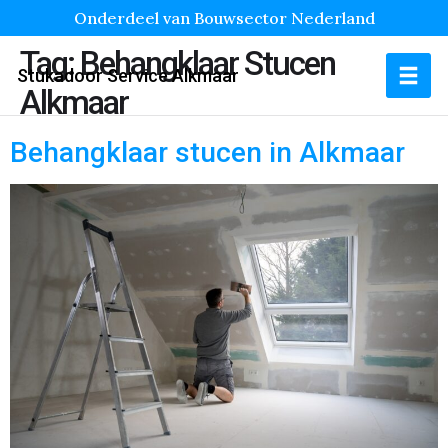
Onderdeel van Bouwsector Nederland
Tag:
Behangklaar Stucen
Stukadoor Service Alkmaar
Alkmaar
Behangklaar stucen in Alkmaar