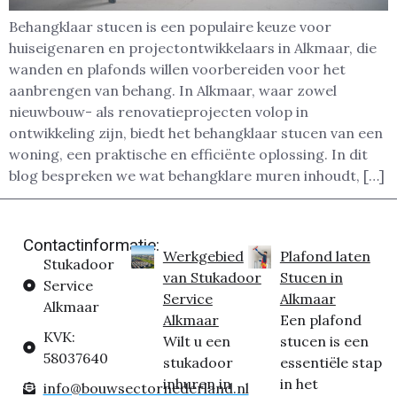
Behangklaar stucen is een populaire keuze voor
huiseigenaren en projectontwikkelaars in Alkmaar, die
wanden en plafonds willen voorbereiden voor het
aanbrengen van behang. In Alkmaar, waar zowel
nieuwbouw- als renovatieprojecten volop in
ontwikkeling zijn, biedt het behangklaar stucen van een
woning, een praktische en efficiënte oplossing. In dit
blog bespreken we wat behangklare muren inhoudt, […]
Contactinformatie:
Werkgebied
Plafond laten
Stukadoor
van Stukadoor
Stucen in
Service
Service
Alkmaar
Alkmaar
Alkmaar
Een plafond
KVK:
Wilt u een
stucen is een
58037640
stukadoor
essentiële stap
inhuren in
in het
info@bouwsectornederland.nl