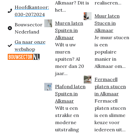
Alkmaar? Dit is
realiseren...
Hoofdkantoor:
het...
030-2072024
Muur laten
Muren laten
Stucen in
Bouwsector
Spuiten in
Alkmaar
Nederland
Alkmaar
Je muur stucen
Ga naar onze
Wilt u uw
is een
webshop
muren
populaire
spuiten? Al
manier in
meer dan 20
Alkmaar om...
jaar...
Fermacell
Plafond laten
platen stucen
Spuiten in
in Alkmaar
Alkmaar
Fermacell
Wilt u een
platen stucen
strakke en
is een slimme
moderne
keuze voor
uitstraling
iedereen uit...