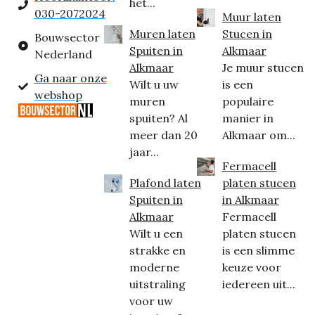
het...
030-2072024
Muur laten
Muren laten
Stucen in
Bouwsector
Spuiten in
Alkmaar
Nederland
Alkmaar
Je muur stucen
Ga naar onze
Wilt u uw
is een
webshop
muren
populaire
spuiten? Al
manier in
meer dan 20
Alkmaar om...
jaar...
Fermacell
Plafond laten
platen stucen
Spuiten in
in Alkmaar
Alkmaar
Fermacell
Wilt u een
platen stucen
strakke en
is een slimme
moderne
keuze voor
uitstraling
iedereen uit...
voor uw