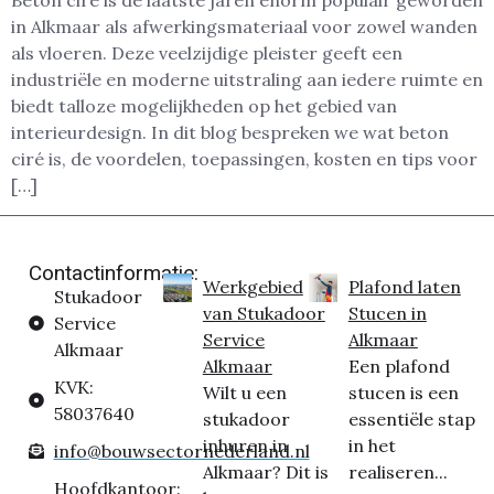
Beton ciré is de laatste jaren enorm populair geworden
in Alkmaar als afwerkingsmateriaal voor zowel wanden
als vloeren. Deze veelzijdige pleister geeft een
industriële en moderne uitstraling aan iedere ruimte en
biedt talloze mogelijkheden op het gebied van
interieurdesign. In dit blog bespreken we wat beton
ciré is, de voordelen, toepassingen, kosten en tips voor
[…]
Contactinformatie:
Werkgebied
Plafond laten
Stukadoor
van Stukadoor
Stucen in
Service
Service
Alkmaar
Alkmaar
Alkmaar
Een plafond
KVK:
Wilt u een
stucen is een
58037640
stukadoor
essentiële stap
inhuren in
in het
info@bouwsectornederland.nl
Alkmaar? Dit is
realiseren...
Hoofdkantoor: