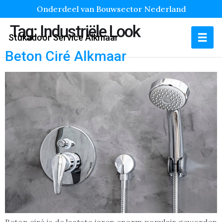
Onderdeel van Bouwsector Nederland
Tag:
Industriële Look
Stukadoor Service Alkmaar
Beton Ciré Alkmaar