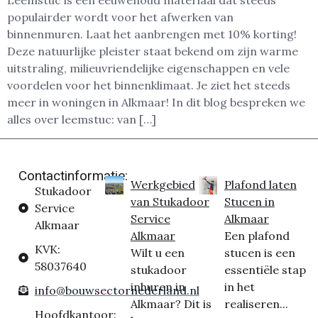
Leemstuc is een eeuwenoud materiaal dat steeds
populairder wordt voor het afwerken van
binnenmuren. Laat het aanbrengen met 10% korting!
Deze natuurlijke pleister staat bekend om zijn warme
uitstraling, milieuvriendelijke eigenschappen en vele
voordelen voor het binnenklimaat. Je ziet het steeds
meer in woningen in Alkmaar! In dit blog bespreken we
alles over leemstuc: van […]
Contactinformatie:
Werkgebied
Plafond laten
Stukadoor
van Stukadoor
Stucen in
Service
Service
Alkmaar
Alkmaar
Alkmaar
Een plafond
KVK:
Wilt u een
stucen is een
58037640
stukadoor
essentiële stap
inhuren in
in het
info@bouwsectornederland.nl
Alkmaar? Dit is
realiseren...
Hoofdkantoor: