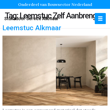
Onderdeel van Bouwsector Nederland
Tag:
Leemstuc Zelf Aanbrengen
Stukadoor Service Alkmaar
Leemstuc Alkmaar