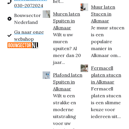
het...
030-2072024
Muur laten
Muren laten
Stucen in
Bouwsector
Spuiten in
Alkmaar
Nederland
Alkmaar
Je muur stucen
Ga naar onze
Wilt u uw
is een
webshop
muren
populaire
spuiten? Al
manier in
meer dan 20
Alkmaar om...
jaar...
Fermacell
Plafond laten
platen stucen
Spuiten in
in Alkmaar
Alkmaar
Fermacell
Wilt u een
platen stucen
strakke en
is een slimme
moderne
keuze voor
uitstraling
iedereen uit...
voor uw