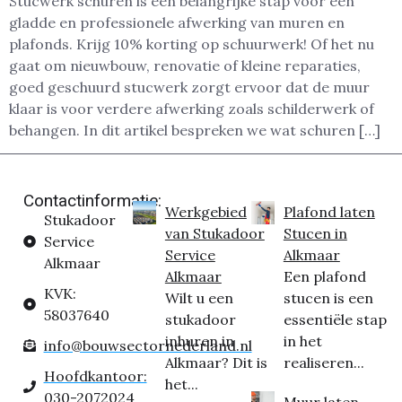
Stucwerk schuren is een belangrijke stap voor een
gladde en professionele afwerking van muren en
plafonds. Krijg 10% korting op schuurwerk! Of het nu
gaat om nieuwbouw, renovatie of kleine reparaties,
goed geschuurd stucwerk zorgt ervoor dat de muur
klaar is voor verdere afwerking zoals schilderwerk of
behangen. In dit artikel bespreken we wat schuren […]
Contactinformatie:
Werkgebied
Plafond laten
Stukadoor
van Stukadoor
Stucen in
Service
Service
Alkmaar
Alkmaar
Alkmaar
Een plafond
KVK:
Wilt u een
stucen is een
58037640
stukadoor
essentiële stap
inhuren in
in het
info@bouwsectornederland.nl
Alkmaar? Dit is
realiseren...
Hoofdkantoor:
het...
030-2072024