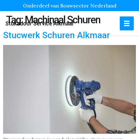
Onderdeel van Bouwsector Nederland
Tag:
Machinaal Schuren
Stukadoor Service Alkmaar
Stucwerk Schuren Alkmaar