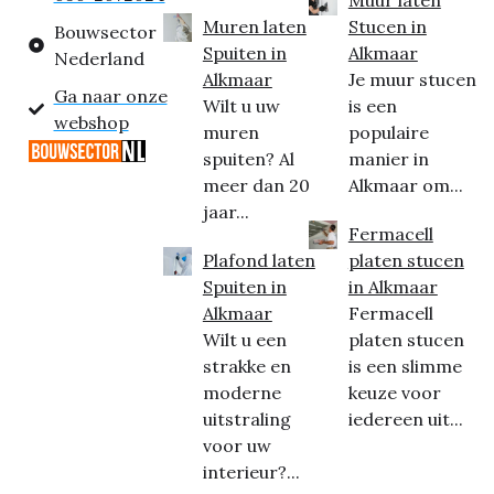
Muur laten
Muren laten
Stucen in
Bouwsector
Spuiten in
Alkmaar
Nederland
Alkmaar
Je muur stucen
Ga naar onze
Wilt u uw
is een
webshop
muren
populaire
spuiten? Al
manier in
meer dan 20
Alkmaar om...
jaar...
Fermacell
Plafond laten
platen stucen
Spuiten in
in Alkmaar
Alkmaar
Fermacell
Wilt u een
platen stucen
strakke en
is een slimme
moderne
keuze voor
uitstraling
iedereen uit...
voor uw
interieur?...