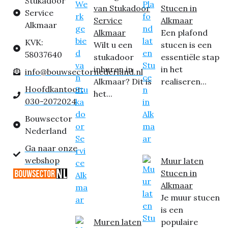
Stukadoor
van Stukadoor
Stucen in
Service
Service
Alkmaar
Alkmaar
Alkmaar
Een plafond
KVK:
Wilt u een
stucen is een
58037640
stukadoor
essentiële stap
inhuren in
in het
info@bouwsectornederland.nl
Alkmaar? Dit is
realiseren...
Hoofdkantoor:
het...
030-2072024
Bouwsector
Nederland
Ga naar onze
webshop
Muur laten
Stucen in
Alkmaar
Je muur stucen
is een
Muren laten
populaire