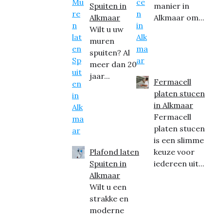
Spuiten in
manier in
Alkmaar
Alkmaar om...
Wilt u uw
muren
spuiten? Al
meer dan 20
jaar...
Fermacell
platen stucen
in Alkmaar
Fermacell
platen stucen
is een slimme
Plafond laten
keuze voor
Spuiten in
iedereen uit...
Alkmaar
Wilt u een
strakke en
moderne