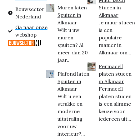
Muur laten
Muren laten
Stucen in
Bouwsector
Spuiten in
Alkmaar
Nederland
Alkmaar
Je muur stucen
Ga naar onze
Wilt u uw
is een
webshop
muren
populaire
spuiten? Al
manier in
meer dan 20
Alkmaar om...
jaar...
Fermacell
Plafond laten
platen stucen
Spuiten in
in Alkmaar
Alkmaar
Fermacell
Wilt u een
platen stucen
strakke en
is een slimme
moderne
keuze voor
uitstraling
iedereen uit...
voor uw
interieur?...