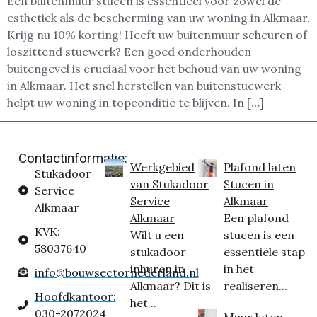
Een buitenmuur stucen is essentieel voor zowel de
esthetiek als de bescherming van uw woning in Alkmaar.
Krijg nu 10% korting! Heeft uw buitenmuur scheuren of
loszittend stucwerk? Een goed onderhouden
buitengevel is cruciaal voor het behoud van uw woning
in Alkmaar. Het snel herstellen van buitenstucwerk
helpt uw woning in topconditie te blijven. In […]
Contactinformatie:
Werkgebied
Plafond laten
Stukadoor
van Stukadoor
Stucen in
Service
Service
Alkmaar
Alkmaar
Alkmaar
Een plafond
KVK:
Wilt u een
stucen is een
58037640
stukadoor
essentiële stap
inhuren in
in het
info@bouwsectornederland.nl
Alkmaar? Dit is
realiseren...
Hoofdkantoor:
het...
030-2072024