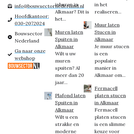
inhuren in
in het
info@bouwsectornederland.nl
Alkmaar? Dit is
realiseren...
Hoofdkantoor:
het...
030-2072024
Muur laten
Muren laten
Stucen in
Bouwsector
Spuiten in
Alkmaar
Nederland
Alkmaar
Je muur stucen
Ga naar onze
Wilt u uw
is een
webshop
muren
populaire
spuiten? Al
manier in
meer dan 20
Alkmaar om...
jaar...
Fermacell
Plafond laten
platen stucen
Spuiten in
in Alkmaar
Alkmaar
Fermacell
Wilt u een
platen stucen
strakke en
is een slimme
moderne
keuze voor