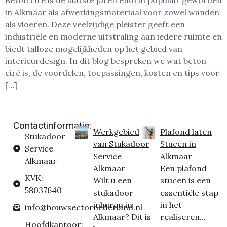
Beton ciré is de laatste jaren enorm populair geworden
in Alkmaar als afwerkingsmateriaal voor zowel wanden
als vloeren. Deze veelzijdige pleister geeft een
industriële en moderne uitstraling aan iedere ruimte en
biedt talloze mogelijkheden op het gebied van
interieurdesign. In dit blog bespreken we wat beton
ciré is, de voordelen, toepassingen, kosten en tips voor
[…]
Contactinformatie:
Werkgebied
Plafond laten
Stukadoor
van Stukadoor
Stucen in
Service
Service
Alkmaar
Alkmaar
Alkmaar
Een plafond
KVK:
Wilt u een
stucen is een
58037640
stukadoor
essentiële stap
inhuren in
in het
info@bouwsectornederland.nl
Alkmaar? Dit is
realiseren...
Hoofdkantoor: