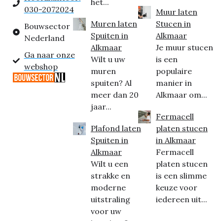
het...
030-2072024
Muur laten
Muren laten
Stucen in
Bouwsector
Spuiten in
Alkmaar
Nederland
Alkmaar
Je muur stucen
Ga naar onze
Wilt u uw
is een
webshop
muren
populaire
spuiten? Al
manier in
meer dan 20
Alkmaar om...
jaar...
Fermacell
Plafond laten
platen stucen
Spuiten in
in Alkmaar
Alkmaar
Fermacell
Wilt u een
platen stucen
strakke en
is een slimme
moderne
keuze voor
uitstraling
iedereen uit...
voor uw