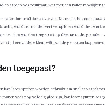
ad en streeploos resultaat, wat met een roller moeilijker te
el sneller dan traditioneel verven. Dit maakt het een uitst
bracht, wordt er minder verf verspild en wordt het werk ef
 spuiten kan worden toegepast op diverse ondergronden, z
 van tijd een andere kleur wilt, kan de gespoten laag eenv
den toegepast?
en kan latex spuiten worden gebruikt om snel een strak resu
muren vaak nog volledig glad zijn, kan latex spuiten zorg
nde ruimtes kan latex spuiten een frisse en moderne uitst