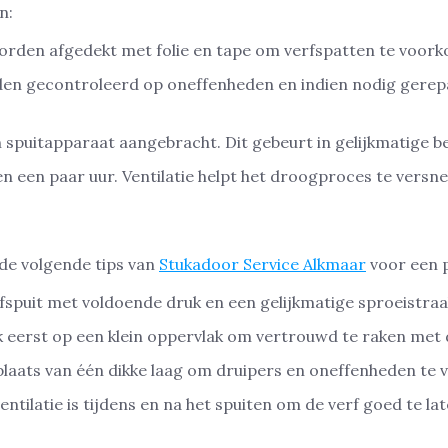
n:
worden afgedekt met folie en tape om verfspatten te voor
den gecontroleerd op oneffenheden en indien nodig gere
 spuitapparaat aangebracht. Dit gebeurt in gelijkmatige 
en een paar uur. Ventilatie helpt het droogproces te versne
 de volgende tips van
Stukadoor Service Alkmaar
voor een p
fspuit met voldoende druk en een gelijkmatige sproeistraal
ek eerst op een klein oppervlak om vertrouwd te raken met
plaats van één dikke laag om druipers en oneffenheden te
ntilatie is tijdens en na het spuiten om de verf goed te la