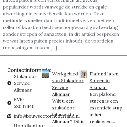
Latex spuiten is een verftechniek die steeds
populairder wordt vanwege de strakke en egale
afwerking die ermee bereikt kan worden. Deze
methode is sneller dan traditioneel verven met een
roller of kwast en biedt een hoogwaardige afwerking
zonder strepen of aanzetten. In dit artikel bespreken
we wat latex spuiten precies inhoudt, de voordelen,
toepassingen, kosten […]
Contactinformatie:
Werkgebied
Plafond laten
Stukadoor
van Stukadoor
Stucen in
Service
Service
Alkmaar
Alkmaar
Alkmaar
Een plafond
KVK:
Wilt u een
stucen is een
58037640
stukadoor
essentiële stap
inhuren in
in het
info@bouwsectornederland.nl
Alkmaar? Dit is
realiseren...
Hoofdkantoor: