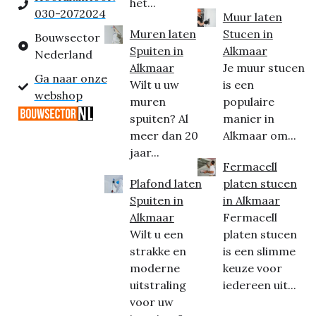
het...
030-2072024
Muur laten
Muren laten
Stucen in
Bouwsector
Spuiten in
Alkmaar
Nederland
Alkmaar
Je muur stucen
Ga naar onze
Wilt u uw
is een
webshop
muren
populaire
spuiten? Al
manier in
meer dan 20
Alkmaar om...
jaar...
Fermacell
Plafond laten
platen stucen
Spuiten in
in Alkmaar
Alkmaar
Fermacell
Wilt u een
platen stucen
strakke en
is een slimme
moderne
keuze voor
uitstraling
iedereen uit...
voor uw